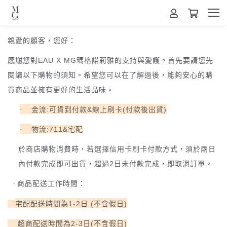
親愛的顧客，您好：
感謝您對
EAU X MG
瑪格諾莉雅的支持與愛護。首先要請您先
閱讀以下購物的須知。希望您可以在了解過後，能夠安心的購
買商品並擁有更好的生活品味。
金流
:
可貨到付款
&
線上刷卡
(
付款後出貨
)
·
物流
:711&
宅配
·
於商店購物消費時，若選擇信用卡刷卡付款方式，須於兩日
內付款完成即可出貨，超過
2
日未付款完成，即取消訂單。
商品配送工作時間：
·
宅配配送時間為
1-2
日
(
不含假日
)
超商配送時間為
2-3
日
(
不含假日
)