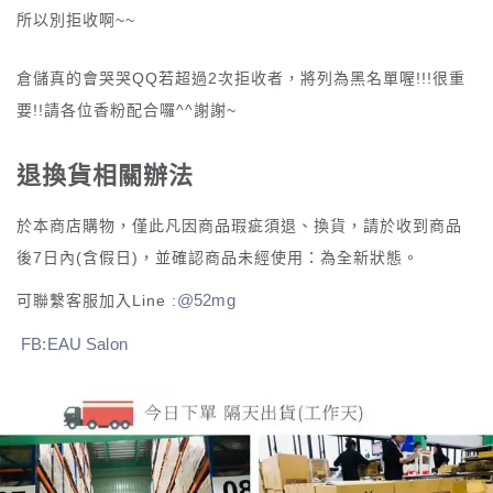
所以別拒收啊
~~
倉儲真的會哭哭
QQ
若超過
2
次拒收者，將列為黑名單喔
!!!
很重
要
!!
請各位香粉配合囉
^^
謝謝
~
退換貨相關辦法
於本商店購物，僅此凡因商品瑕疵須退、換貨，請於收到商品
後
7
日內
(
含假日
)
，並確認商品未經使用：為全新狀態。
@52mg
可聯繫客服加入
Line :
FB:EAU Salon