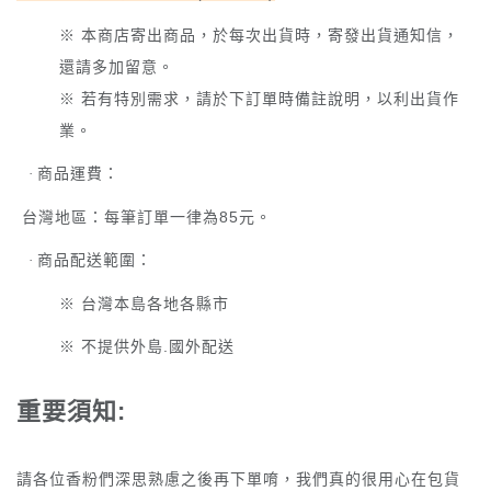
※ 本商店寄出商品，於每次出貨時，寄發出貨通知信，
還請多加留意。
※ 若有特別需求，請於下訂單時備註說明，以利出貨作
業。
商品運費：
·
台灣地區：每筆訂單一律為
85
元。
商品配送範圍：
·
※ 台灣本島各地各縣市
※ 不提供外島
.
國外配送
重要須知
:
請各位香粉們深思熟慮之後再下單唷，我們真的很用心在包貨