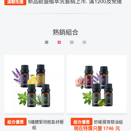
新品歐盟植萃洗髮精上市. 滿1200及免運
滿額免運
熱銷組合
組合優惠
S纖體緊俏輕盈紓壓
組合優惠
舒緩腸胃精油組
組
現在特價只要
1746
元