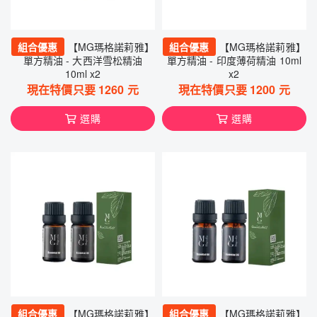
組合優惠
【MG瑪格諾莉雅】
組合優惠
【MG瑪格諾莉雅】
單方精油 - 大西洋雪松精油
單方精油 - 印度薄荷精油 10ml
10ml x2
x2
現在特價只要
1260
元
現在特價只要
1200
元
選購
選購
組合優惠
【MG瑪格諾莉雅】
組合優惠
【MG瑪格諾莉雅】