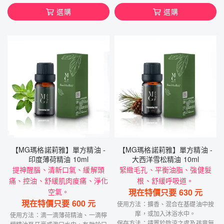
選購
選購
【MG瑪格諾莉雅】單方精油 -
【MG瑪格諾莉雅】單方精油 -
印度薄荷精油 10ml
大西洋雪松精油 10ml
提神醒腦、清新口氣、緩解頭
緊緻毛孔、平衡油脂、強健髮
痛、控油、舒緩肌肉痠痛、淨化
根、舒緩呼吸道。
空氣。
現在特價只要
630
元
現在特價只要
600
元
使用方法：擴香、混合在基礎油中按
摩，或加入沐浴水中。
使用方法：滴一滴薄荷精油、一滴檸
保存方法：請置於陰涼之處及孩童無