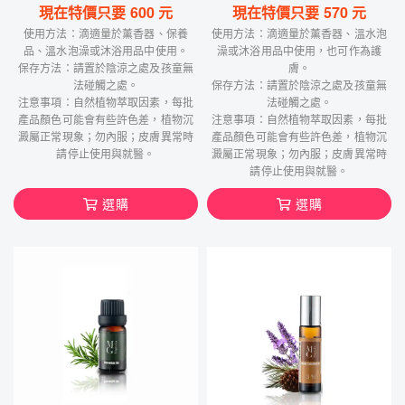
現在特價只要
600
元
現在特價只要
570
元
使用方法：滴適量於薰香器、保養
使用方法：滴適量於薰香器、溫水泡
品、溫水泡澡或沐浴用品中使用。
澡或沐浴用品中使用，也可作為護
保存方法：請置於陰涼之處及孩童無
膚。
法碰觸之處。
保存方法：請置於陰涼之處及孩童無
注意事項：自然植物萃取因素，每批
法碰觸之處。
產品顏色可能會有些許色差，植物沉
注意事項：自然植物萃取因素，每批
澱屬正常現象；勿內服；皮膚異常時
產品顏色可能會有些許色差，植物沉
請停止使用與就醫。
澱屬正常現象；勿內服；皮膚異常時
請停止使用與就醫。
選購
選購