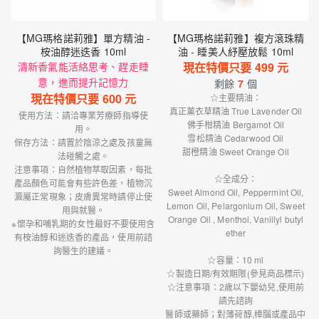
【MG瑪格諾莉雅】單方精油 -
【MG瑪格諾莉雅】複方滾珠精
桉油醇迷迭香 10ml
油 - 睡美人紓壓放鬆 10ml
清新香氣能活絡思考、趕走睡
現在特價只要
499
元
意，進而提升記憶力
剩餘
7
個
現在特價只要
600
元
☆主要精油：
真正薰衣草精油 True Lavender Oil
使用方法：請洽專業芳療師指導使
佛手柑精油 Bergamot Oil
用。
雪松精油 Cedarwood Oil
保存方法：請置於陰涼之處及孩童無
甜橙精油 Sweet Orange Oil
法碰觸之處。
注意事項：自然植物萃取因素，每批
☆全成分：
產品顏色可能會有些許色差，植物沉
Sweet Almond Oil, Peppermint Oil,
澱屬正常現象；皮膚異常時請停止使
Lemon Oil, Pelargonium Oil, Sweet
用與就醫。
Orange Oil , Menthol, Vanillyl butyl
※懷孕和哺乳期的女性最好不要使用含
ether
有桉油醇和迷迭香的產品，使用前諮
詢醫生的建議。
☆容量：10 ml
☆製造日期/有效期限(參見商品標示)
☆注意事項：2歲以下嬰幼兒,使用前
請先諮詢
醫師或藥師；對薄荷醇,樟腦或產品中