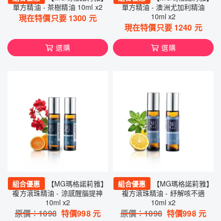
單方精油 - 茶樹精油 10ml x2
單方精油 - 澳洲尤加利精油
10ml x2
現在特價只要
1300
元
現在特價只要
1240
元
選購
選購
組合優惠
【MG瑪格諾莉雅】
組合優惠
【MG瑪格諾莉雅】
複方滾珠精油 - 涼感醒腦提神
複方滾珠精油 - 紓解咳不適
10ml x2
10ml x2
原價：
1098
特價
998
元
原價：
1098
特價
998
元