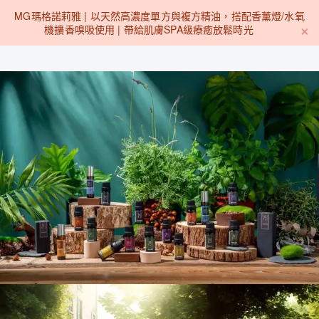
MG瑪格諾莉雅 | 以天然高濃度單方與複方精油，搭配香薰燈/水氧
限時搶購
3日 13時 9分 25秒
機擴香嗅吸使用 | 帶給肌膚SPA級療癒放鬆時光