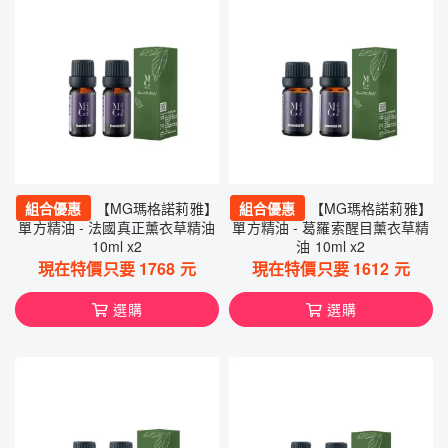
組合優惠
【MG瑪格諾莉雅】
組合優惠
【MG瑪格諾莉雅】
單方精油 - 法國真正薰衣草精油
單方精油 - 葛羅索醒目薰衣草精
10ml x2
油 10ml x2
現在特價只要
1768
元
現在特價只要
1612
元
選購
選購