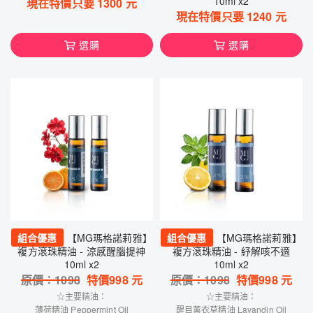
10ml x2
現在特價只要
1300
元
現在特價只要
1240
元
選購
選購
組合優惠
【MG瑪格諾莉雅】
組合優惠
【MG瑪格諾莉雅】
複方滾珠精油 - 涼感醒腦提神
複方滾珠精油 - 紓解咳不適
10ml x2
10ml x2
原價：
1098
特價
998
元
原價：
1098
特價
998
元
☆主要精油：
☆主要精油：
薄荷精油 Peppermint Oil
醒目薰衣草精油 Lavandin Oil