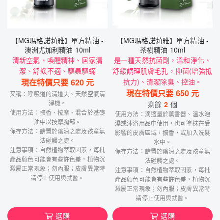
【MG瑪格諾莉雅】單方精油 -
【MG瑪格諾莉雅】單方精油 -
澳洲尤加利精油 10ml
茶樹精油 10ml
清新空氣、喚醒精神、居家清
是一種天然抗菌劑，溫和淨化、
潔、舒緩不適、驅蟲驅蟎
舒緩調理肌膚毛孔，抑菌(增強抵
現在特價只要
620
元
抗力)、清潔除臭、控油。
現在特價只要
650
元
又稱：呼吸道的清道夫、天然空氣清
淨機。
剩餘
2
個
使用方法：擴香、按摩、混合於基礎
使用方法：滴適量於薰香器、溫水泡
油中以按摩胸部。
澡或沐浴用品中使用，也可塗抹在受
保存方法：請置於陰涼之處及孩童無
影響的皮膚區域，擴香，或加入洗髮
法碰觸之處。
水中。
注意事項：自然植物萃取因素，每批
保存方法：請置於陰涼之處及孩童無
產品顏色可能會有些許色差，植物沉
法碰觸之處。
澱屬正常現象；勿內服；皮膚異常時
注意事項：自然植物萃取因素，每批
請停止使用與就醫。
產品顏色可能會有些許色差，植物沉
澱屬正常現象；勿內服；皮膚異常時
請停止使用與就醫。
選購
選購