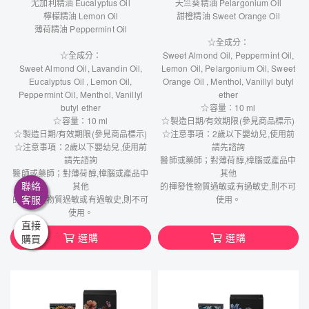
尤加利精油 Eucalyptus Oil
天竺葵精油 Pelargonium Oil
檸檬精油 Lemon Oil
甜橙精油 Sweet Orange Oil
薄荷精油 Peppermint Oil
☆全成分：
☆全成分：
Sweet Almond Oil, Peppermint Oil,
Sweet Almond Oil, Lavandin Oil,
Lemon Oil, Pelargonium Oil, Sweet
Eucalyptus Oil , Lemon Oil,
Orange Oil , Menthol, Vanillyl butyl
Peppermint Oil, Menthol, Vanillyl
ether
butyl ether
☆容量：10 ml
☆容量：10 ml
☆製造日期/有效期限(參見商品標示)
☆製造日期/有效期限(參見商品標示)
☆注意事項：2歲以下嬰幼兒,使用前
☆注意事項：2歲以下嬰幼兒,使用前
請先諮詢
請先諮詢
醫師或藥師；對薄荷醇,樟腦或產品中
醫師或藥師；對薄荷醇,樟腦或產品中
其他
聯絡
其他
的揮發性物質過敏或有過敏史,則不可
客服
的揮發性物質過敏或有過敏史,則不可
使用。
使用。
直接
選購
選購
購買