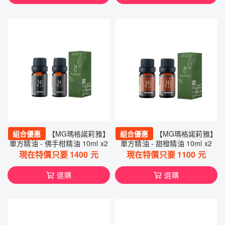
組合優惠
【MG瑪格諾莉雅】
組合優惠
【MG瑪格諾莉雅】
單方精油 - 佛手柑精油 10ml x2
單方精油 - 甜橙精油 10ml x2
現在特價只要
1400
元
現在特價只要
1100
元
選購
選購