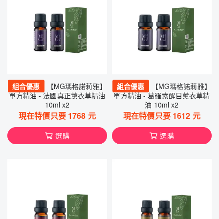
組合優惠
【MG瑪格諾莉雅】
組合優惠
【MG瑪格諾莉雅】
單方精油 - 法國真正薰衣草精油
單方精油 - 葛羅索醒目薰衣草精
10ml x2
油 10ml x2
現在特價只要
1768
元
現在特價只要
1612
元
選購
選購