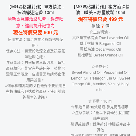
【MG瑪格諾莉雅】單方精油 -
【MG瑪格諾莉雅】複方滾珠精
桉油醇迷迭香 10ml
油 - 睡美人紓壓放鬆 10ml
清新香氣能活絡思考、趕走睡
現在特價只要
499
元
意，進而提升記憶力
剩餘
7
個
現在特價只要
600
元
☆主要精油：
真正薰衣草精油 True Lavender Oil
使用方法：請洽專業芳療師指導使
佛手柑精油 Bergamot Oil
用。
雪松精油 Cedarwood Oil
保存方法：請置於陰涼之處及孩童無
甜橙精油 Sweet Orange Oil
法碰觸之處。
注意事項：自然植物萃取因素，每批
☆全成分：
產品顏色可能會有些許色差，植物沉
Sweet Almond Oil, Peppermint Oil,
澱屬正常現象；皮膚異常時請停止使
Lemon Oil, Pelargonium Oil, Sweet
用與就醫。
Orange Oil , Menthol, Vanillyl butyl
※懷孕和哺乳期的女性最好不要使用含
ether
有桉油醇和迷迭香的產品，使用前諮
詢醫生的建議。
☆容量：10 ml
☆製造日期/有效期限(參見商品標示)
☆注意事項：2歲以下嬰幼兒,使用前
請先諮詢
醫師或藥師；對薄荷醇,樟腦或產品中
其他
的揮發性物質過敏或有過敏史,則不可