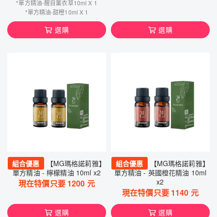
*單方精油-醒目薰衣草10ml X 1
*單方精油-甜橙10ml X 1
選購
選購
組合優惠
【MG瑪格諾莉雅】
組合優惠
【MG瑪格諾莉雅】
單方精油 - 檸檬精油 10ml x2
單方精油 - 英國橙花精油 10ml
x2
現在特價只要
1200
元
現在特價只要
1140
元
選購
選購